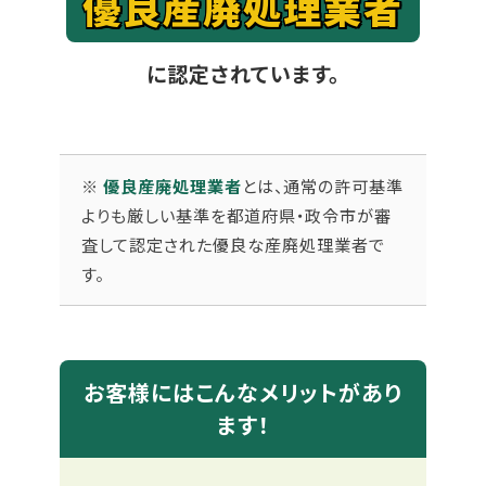
優良産廃処理業者
セ
理
ン・
覧
会
に認定されています。
ー
念
ビ
社
ジ
ジ
ョ
※
優良産廃処理業者
とは、通常の許可基準
よりも厳しい基準を都道府県・政令市が審
ン・
査して認定された優良な産廃処理業者で
す。
バ
リ
ュ
お客様にはこんなメリットがあり
ます！
ー