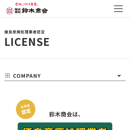
優良産廃処理業者認定
LICENSE
COMPANY
会
社
役
社
ミ
沿
拠
許
グ
社
長
員
是/
ッ
革
点
可
ル
北海道
認定
鈴木商会は、
概
メ
紹
経
シ
一
証
ー
要
ッ
介
営
ョ
覧
一
プ