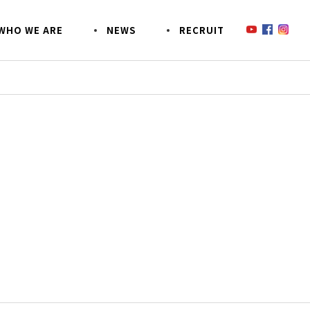
W
H
O
W
E
A
R
E
N
E
W
S
R
E
C
R
U
I
T
鈴木商会のあんなコトこんなコト
SDGsへの取り組み
SO
事業
CSR活動
EZOECO(エゾエコ)について
お客様