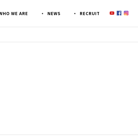
W
H
O
W
E
A
R
E
N
E
W
S
R
E
C
R
U
I
T
鈴木商会のあんなコトこんなコト
SDGsへの取り組み
SO
事業
CSR活動
EZOECO(エゾエコ)について
お客様