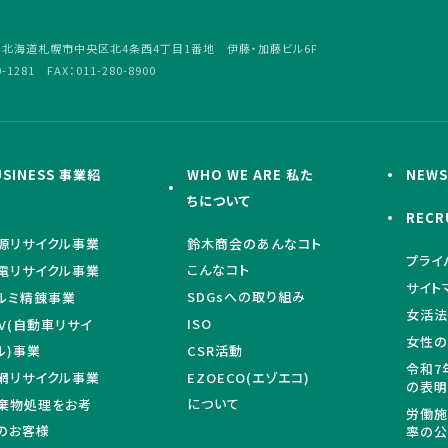
4
北海道札幌市中央区北4条西4丁目1番地 伊藤・加藤ビル6F
0-1281 FAX：011-280-8900
USINESS 事業紹
WHO WE ARE 私た
NEW
ちについて
RECR
源リサイクル事業
鈴木商会のあんなコト
プライ
こんなコト
電リサイクル事業
サイト
SDGsへの取り組み
ルミ精錬事業
女活法
ISO
LV(自動車リサイ
女性の
ル)事業
CSR活動
令和7
網リサイクル事業
EZOECO(エゾエコ)
の表
について
棄物処理をお考
労働施
のお客様
率の