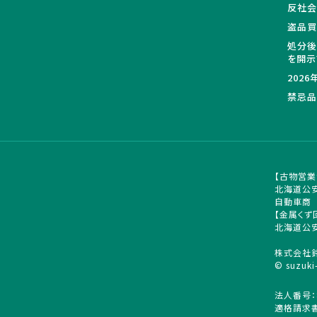
反社会
盗品
処分後
を開示
202
禁忌品
【古物営業
北海道公安
自動車商
【金属くず
北海道公安
株式会社
© suzuki
法人番号：8
適格請求書