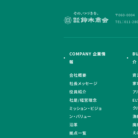
〒060-000
TEL：011-28
COMPANY 企業情
B
報
介
会社概要
資
社長メッセージ
家
役員紹介
ア
社是/経営理念
E
ク
ミッション・ビジョ
ン・バリュー
漁
沿革
廃
え
拠点一覧