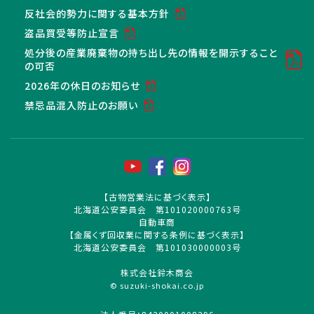
反社会的勢力に関する基本方針
盗品買受等防止宣言
処分後の産業廃棄物の持ち出し先の情報を開示すること
の可否
2026年の休日のお知らせ
禁忌品混入防止のお願い
【古物営業法に基づく表示】
北海道公安委員会 第101020000763号
自動車商
【金属くず回収業に関する条例に基づく表示】
北海道公安委員会 第101030000003号
株式会社鈴木商会
© suzuki-shokai.co.jp