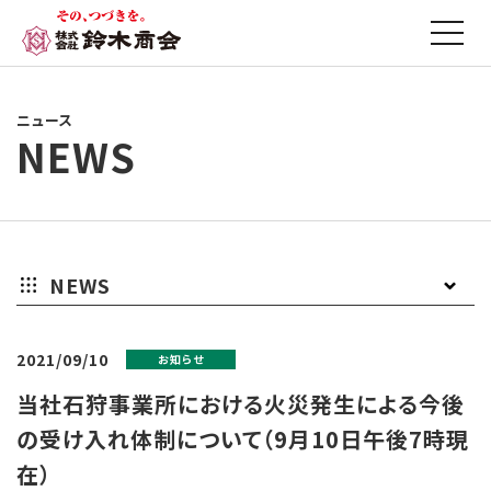
ニュース
NEWS
NEWS
お
プ
そ
2021/09/10
お知らせ
知
レ
の
当社石狩事業所における火災発生による今後
ら
ス
他
の受け入れ体制について（9月10日午後7時現
在）
せ
リ