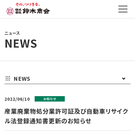
ニュース
NEWS
NEWS
お
プ
そ
2022/06/10
お知らせ
知
レ
の
産業廃棄物処分業許可証及び自動車リサイク
ら
ス
他
ル法登録通知書更新のお知らせ
せ
リ