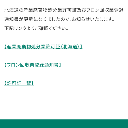
北海道の産業廃棄物処分業許可証及びフロン回収業登録
リ
通知書が更新になりましたので、お知らせいたします。
ー
下記リンクよりご確認ください。
ス
【産業廃棄物処分業許可証（北海道）】
【フロン回収業登録通知書】
【許可証一覧】