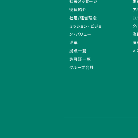
社長メッセージ
家
役員紹介
ア
社是/経営理念
E
ク
ミッション・ビジョ
ン・バリュー
漁
沿革
廃
え
拠点一覧
許可証一覧
グループ会社