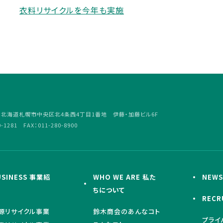
衣料リサイクルを今年も実施
4
北海道札幌市中央区北4条西4丁目1番地 伊藤・加藤ビル6F
0-1281 FAX：011-280-8900
USINESS 事業紹
WHO WE ARE 私た
NEW
ちについて
RECR
源リサイクル事業
鈴木商会のあんなコト
プライ