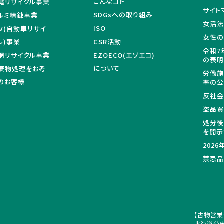
こんなコト
電リサイクル事業
サイト
SDGsへの取り組み
ルミ精錬事業
女活法
ISO
LV(自動車リサイ
女性の
ル)事業
CSR活動
令和7
網リサイクル事業
EZOECO(エゾエコ)
の表
について
棄物処理をお考
労働施
のお客様
率の
反社会
盗品
処分後
を開示
202
禁忌品
【古物営業
北海道公安