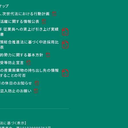
マップ
、次世代法における行動計画
活躍に関する情報公表
年 従業員への賃上げ引き上げ実績
明書
策総合推進法に基づく中途採用比
公表
的勢力に関する基本方針
買受等防止宣言
の産業廃棄物の持ち出し先の情報
することの可否
6年の休日のお知らせ
混入防止のお願い
法に基づく表示】
委員会 第101020000763号