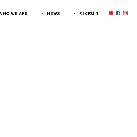
W
H
O
W
E
A
R
E
N
E
W
S
R
E
C
R
U
I
T
鈴木商会のあんなコトこんなコト
SDGsへの取り組み
SO
事業
CSR活動
EZOECO(エゾエコ)について
お客様