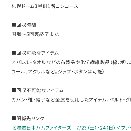
札幌ドーム3塁側1階コンコース
■回収時間
開場～5回裏終了まで。
■回収可能なアイテム
アパレル・タオルなどの布製品や化学繊維製品（綿、ポリエ
ウール、アクリルなど。ジップ・ボタンは可能）
■回収不可能なアイテム
カバン・靴・帽子など金属を使用したアイテム、ベルト・
■関係先リンク
北海道日本ハムファイターズ 7/23（土）・24（日）＜