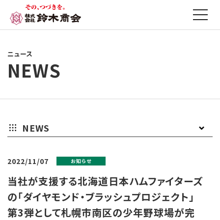
ニュース
NEWS
NEWS
お
プ
そ
2022/11/07
お知らせ
知
レ
の
当社が支援する北海道日本ハムファイターズ
ら
ス
他
の「ダイヤモンド・ブラッシュプロジェクト」
第3弾として札幌市南区の少年野球場が完
せ
リ