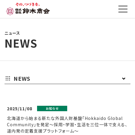
ニュース
NEWS
NEWS
お
プ
そ
知
レ
の
2025/11/08
お知らせ
北海道から始まる新たな外国人財基盤「Hokkaido Global
ら
ス
他
Community」を発足～採用・学習・生活を三位一体で支える、
道内発の定着支援プラットフォーム～
せ
リ