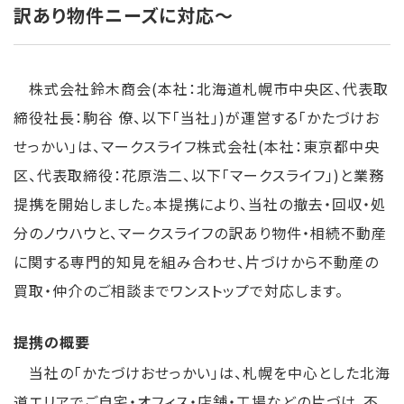
訳あり物件ニーズに対応～
リ
ー
株式会社鈴木商会(本社：北海道札幌市中央区、代表取
ス
締役社長：駒谷 僚、以下「当社」)が運営する「かたづけお
せっかい」は、マークスライフ株式会社(本社：東京都中央
区、代表取締役：花原浩二、以下「マークスライフ」)と業務
提携を開始しました。本提携により、当社の撤去・回収・処
分のノウハウと、マークスライフの訳あり物件・相続不動産
に関する専門的知見を組み合わせ、片づけから不動産の
買取・仲介のご相談までワンストップで対応します。
提携の概要
当社の「かたづけおせっかい」は、札幌を中心とした北海
道エリアでご自宅・オフィス・店舗・工場などの片づけ、不