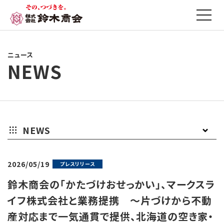
ニュース
NEWS
NEWS
お
プ
そ
2026/05/19
プレスリリース
知
レ
の
鈴木商会の「かたづけおせっかい」、マークスラ
ら
ス
他
イフ株式会社と業務提携 ～片づけから不動
産対応まで一気通貫で提供、北海道の空き家・
せ
リ