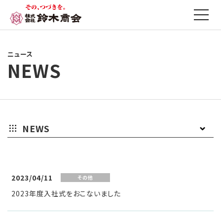
ニュース
NEWS
NEWS
お
プ
そ
知
レ
の
2023/04/11
その他
2023年度入社式をおこないました
ら
ス
他
せ
リ