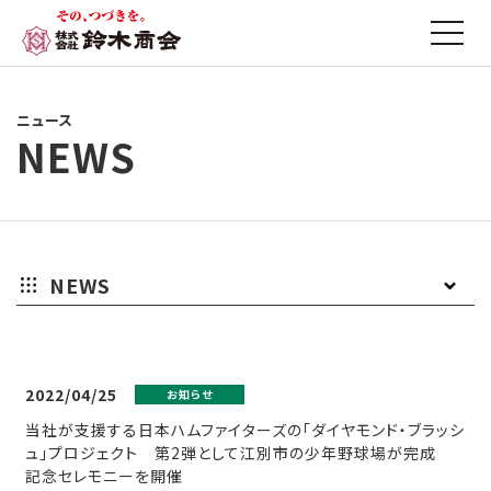
ニュース
NEWS
NEWS
お
プ
そ
知
レ
の
2022/04/25
お知らせ
当社が支援する日本ハムファイターズの「ダイヤモンド・ブラッシ
ら
ス
他
ュ」プロジェクト 第2弾として江別市の少年野球場が完成
記念セレモニーを開催
せ
リ