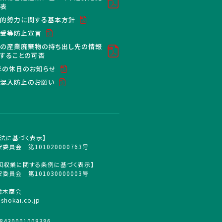
公表
的勢力に関する基本方針
買受等防止宣言
の産業廃棄物の持ち出し先の情報
することの可否
6年の休日のお知らせ
混入防止のお願い
法に基づく表示】
委員会 第101020000763号
回収業に関する条例に基づく表示】
委員会 第101030000003号
鈴木商会
-shokai.co.jp
430001008396