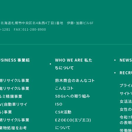
4
北海道札幌市中央区北4条西4丁目1番地 伊藤・加藤ビル6F
0-1281 FAX：011-280-8900
USINESS 事業紹
WHO WE ARE 私た
NEW
ちについて
RECR
源リサイクル事業
鈴木商会のあんなコト
プライ
こんなコト
電リサイクル事業
サイト
SDGsへの取り組み
ルミ精錬事業
女活法
ISO
LV(自動車リサイ
女性の
ル)事業
CSR活動
令和7
網リサイクル事業
EZOECO(エゾエコ)
の表
について
棄物処理をお考
労働施