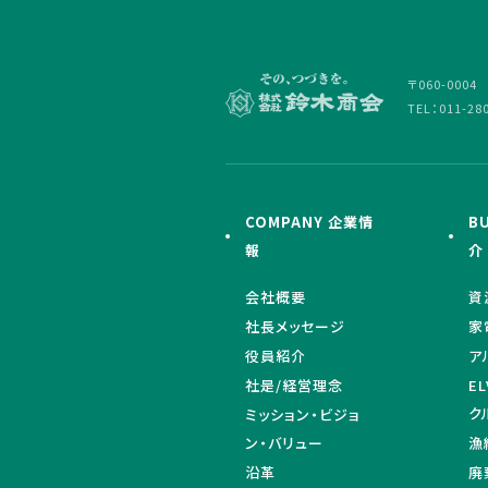
〒060-000
TEL：011-28
COMPANY 企業情
B
報
介
会社概要
資
社長メッセージ
家
役員紹介
ア
社是/経営理念
E
ク
ミッション・ビジョ
ン・バリュー
漁
沿革
廃