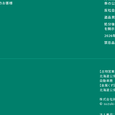
のお客様
率の
反社会
盗品
処分後
を開示
202
禁忌品
【古物営業
北海道公安
自動車商
【金属くず
北海道公安
株式会社
© suzuki
法人番号：8