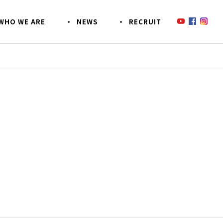
W
H
O
W
E
A
R
E
N
E
W
S
R
E
C
R
U
I
T
鈴木商会のあんなコトこんなコト
SDGsへの取り組み
SO
事業
CSR活動
EZOECO(エゾエコ)について
お客様